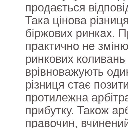
продається відпові
Така цінова різниця
біржових ринках. П
практично не зміню
ринкових коливань 
врівноважують один
різниця стає позит
протилежна арбітра
прибутку. Також а
правочин, вчинени