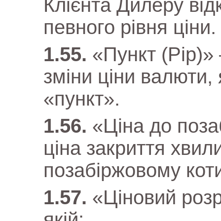
Клієнта Дилеру від
певного рівня ціни.
«Пункт (Pip)»
зміни ціни валюти,
«пункт».
«Ціна до поз
ціна закриття хвил
позабіржовому коти
«Ціновий розр
якій: