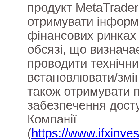
продукт MetaTrader
отримувати інформа
фінансових ринках 
обсязі, що визнача
проводити технічни
встановлювати/змі
також отримувати 
забезпечення дост
Компанії
(
https://www.ifxinve