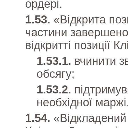
ордері.
«Відкрита поз
частини завершеної
відкритті позиції К
вчинити з
обсягу;
підтримув
необхідної маржі
«Відкладений