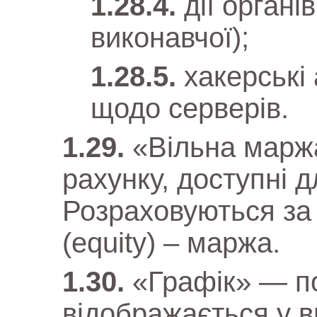
дії органі
виконавчої);
хакерські 
щодо серверів.
«Вільна марж
рахунку, доступні д
Розраховуються за
(equity) – маржа.
«Графік» — по
відображається у в