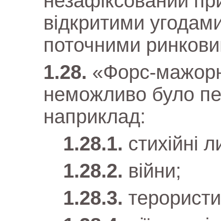
незафіксований при
відкритими угодам
поточними ринкови
«Форс-мажорні
неможливо було пе
наприклад:
стихійні л
війни;
терористи