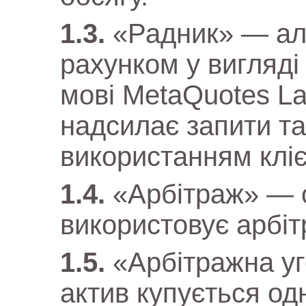
«Радник» — ал
рахунком у вигляді
мові MetaQuotes L
надсилає запити та
використанням кліє
«Арбітраж» — о
використовує арбіт
«Арбітражна уг
актив купується од