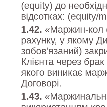
(equity) до необхід
відсотках: (equity/m
«Маржин-кол (
рахунку, у якому Д
зобов'язаний) закри
Клієнта через брак 
якого виникає марж
Договорі.
«Маржинальна