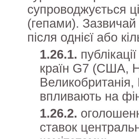
супроводжується ц
(гепами). Зазвичай
після однієї або кіл
публікації
країн G7 (США, Н
Великобританія, К
впливають на фін
оголошен
ставок централь