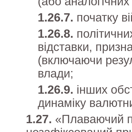
(або аналогічних
початку ві
політични
відставки, призн
(включаючи резул
влади;
інших обс
динаміку валютни
«Плаваючий п