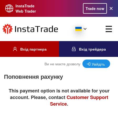
InstaTrade
Trade now
Web Trader
Вхід партнера
Вхід трейдера
Ви не маєте дозволу
Увійдіть
Поповнення рахунку
This payment option is not available for your
account. Please, contact
Customer Support
Service
.