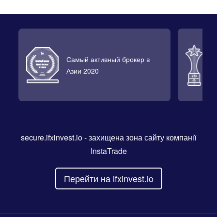
Самый активный брокер в
Л
Азии 2020
2
secure.ifxinvest.io
- захищена зона сайту компанії
InstaTrade
Перейти на ifxinvest.io