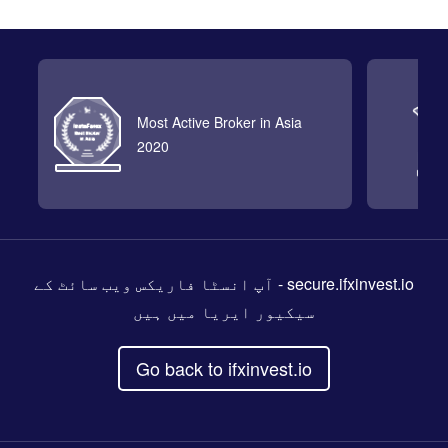
Most Active Broker in Asia
2020
- آپ انسٹا فاریکس ویب سائٹ کے
secure.ifxinvest.io
سیکیور ایریا میں ہیں
Go back to ifxinvest.io